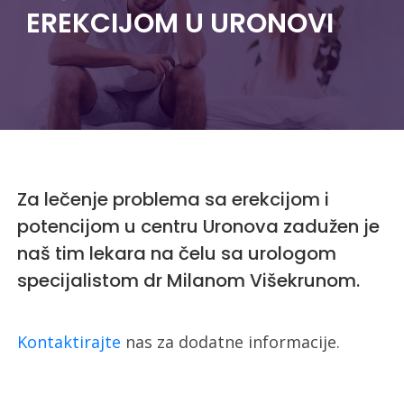
EREKCIJOM U URONOVI
Za lečenje problema sa erekcijom i
potencijom u centru Uronova zadužen je
naš tim lekara na čelu sa urologom
specijalistom dr Milanom Višekrunom.
Kontaktirajte
nas za dodatne informacije.