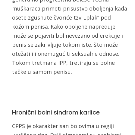
muškaraca primeti prisustvo oboljenja kada
osete zgusnute čvoriće tzv. „plak“ pod
kožom penisa. Kako oboljene napreduje
može se pojaviti bol nevezano od erekcije i
penis se zakrivljuje tokom iste, što može
otežati ili onemugućiti seksualne odnose.
Tokom tretmana IPP, tretiraju se bolne
tačke u samom penisu.
Hronični bolni sindrom karlice
CPPS je okarakterisan bolovima u regiji