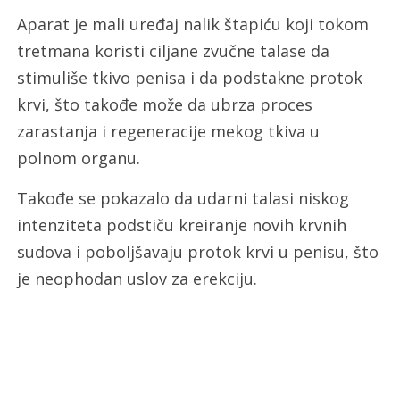
Aparat je mali uređaj nalik štapiću koji tokom
tretmana koristi ciljane zvučne talase da
stimuliše tkivo penisa i da podstakne protok
krvi, što takođe može da ubrza proces
zarastanja i regeneracije mekog tkiva u
polnom organu.
Takođe se pokazalo da udarni talasi niskog
intenziteta podstiču kreiranje novih krvnih
sudova i poboljšavaju protok krvi u penisu, što
je neophodan uslov za erekciju.