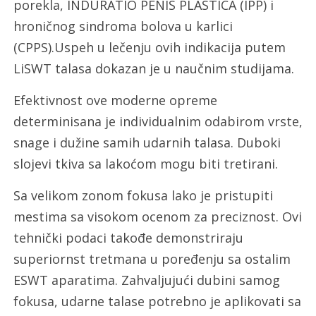
porekla, INDURATIO PENIS PLASTICA (IPP) i
hroničnog sindroma bolova u karlici
(CPPS).Uspeh u lečenju ovih indikacija putem
LiSWT talasa dokazan je u naučnim studijama.
Efektivnost ove moderne opreme
determinisana je individualnim odabirom vrste,
snage i dužine samih udarnih talasa. Duboki
slojevi tkiva sa lakoćom mogu biti tretirani.
Sa velikom zonom fokusa lako je pristupiti
mestima sa visokom ocenom za preciznost. Ovi
tehnički podaci takođe demonstriraju
superiornst tretmana u poređenju sa ostalim
ESWT aparatima. Zahvaljujući dubini samog
fokusa, udarne talase potrebno je aplikovati sa