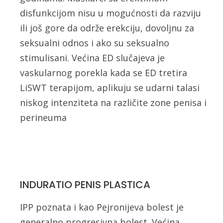
disfunkcijom nisu u mogućnosti da razviju
ili još gore da održe erekciju, dovoljnu za
seksualni odnos i ako su seksualno
stimulisani. Većina ED slučajeva je
vaskularnog porekla kada se ED tretira
LiSWT terapijom, aplikuju se udarni talasi
niskog intenziteta na različite zone penisa i
perineuma
INDURATIO PENIS PLASTICA
IPP poznata i kao Pejronijeva bolest je
generalno progresivna bolest. Većina