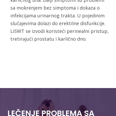
karličnog dna. Dalji simptomi su problemi
sa mokrenjem bez simptoma i dokaza o
infekcijama urinarnog trakta. U pojedinim
slučajevima dolazi do erektilne disfunkcije.
LiSWT se izvodi koristeći perinealni pristup,
tretirajući prostatu i karlično dno.
LEČENJE PROBLEMA SA