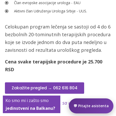
Član evropske asocijacije urologa - EAU
Aktivni član Udruženja Urologa Srbije - UUS.
Celokupan program lečenja se sastoji od 4 do 6
bezbolnih 20-tominutnih terapijskih procedura
koje se izvode jednom do dva puta nedeljno u
zavisnosti od rezultata urološkog pregleda.
Cena svake terapijske procedure je 25.700
RSD
Zakažite pregled → 062 616 804
Ko smo mi i zašto smo
Cena pregleda je 6.000 rsd, sa ultrazvukom 8.000
💬 Pitajte asistenta
jedinstveni na Balkanu?
rsd.