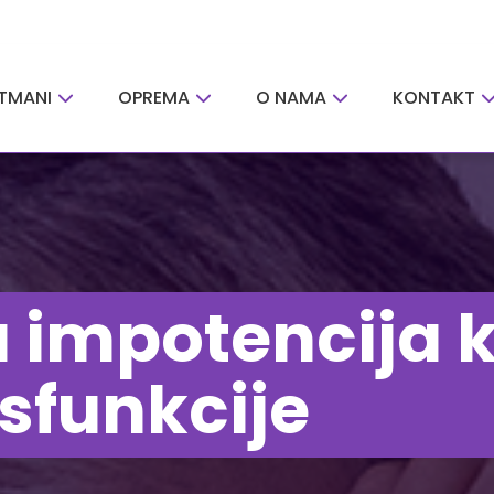
TMANI
OPREMA
O NAMA
KONTAKT
impotencija 
isfunkcije