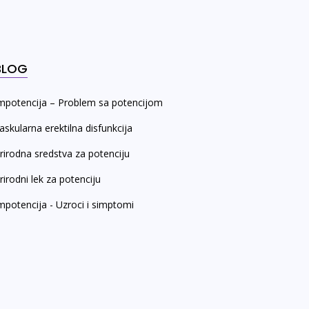
BLOG
mpotencija – Problem sa potencijom
askularna erektilna disfunkcija
rirodna sredstva za potenciju
rirodni lek za potenciju
mpotencija - Uzroci i simptomi