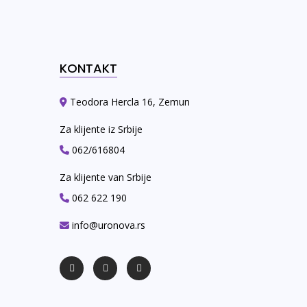
KONTAKT
Teodora Hercla 16, Zemun
Za klijente iz Srbije
062/616804
Za klijente van Srbije
062 622 190
info@uronova.rs