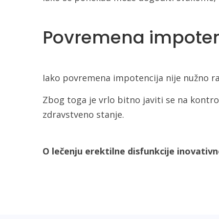
Povremena impotenci
Iako povremena impotencija nije nužno raz
Zbog toga je vrlo bitno javiti se na kont
zdravstveno stanje.
O lečenju erektilne disfunkcije inova