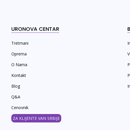
URONOVA CENTAR
Tretmani
I
Oprema
V
O Nama
P
Kontakt
P
Blog
I
Q&A
Cenovnik
ZA KLIJENTE VAN SRBIJE