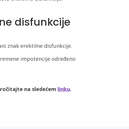
ne disfunkcije
i znak erektilne disfunkcije.
 povremene impotencije određeno
pročitajte na sledećem
linku
.