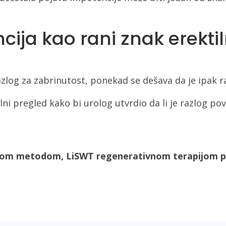
ja kao rani znak erektil
log za zabrinutost, ponekad se dešava da je ipak ran
rolni pregled kako bi urolog utvrdio da li je razlog
tivnom metodom, LiSWT regenerativnom terapijom 