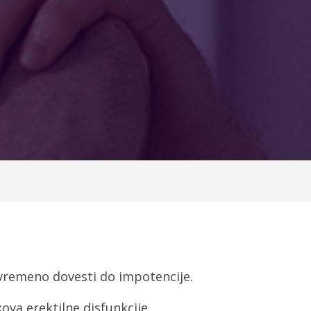
ovremeno dovesti do impotencije.
va erektilne disfunkcije.