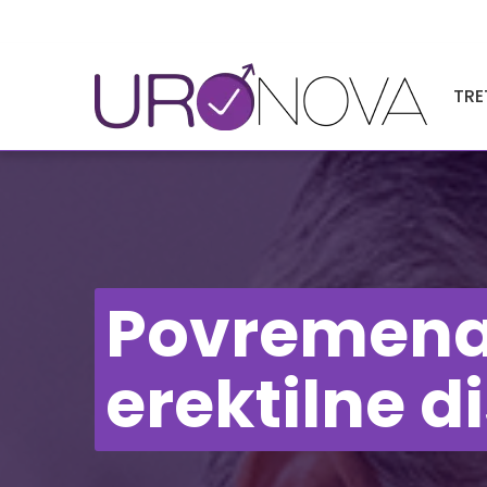
TRE
Povremena 
erektilne d