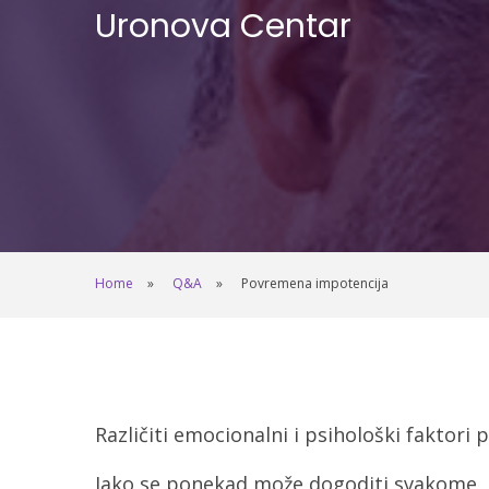
Uronova Centar
Home
Q&A
Povremena impotencija
Različiti emocionalni i psihološki faktor
Iako se ponekad može dogoditi svakome, u