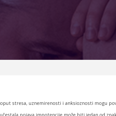
i poput stresa, uznemirenosti i anksioznosti mogu p
čestala pojava impotencije može biti jedan od znako